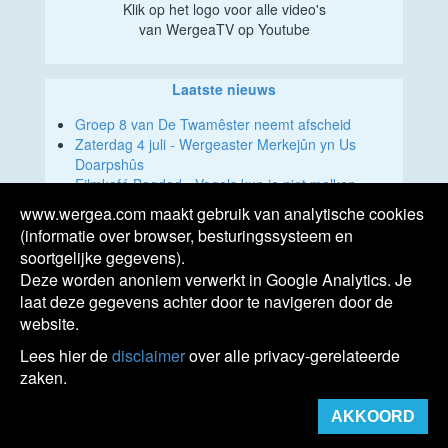
Klik op het logo voor alle video's
van WergeaTV op Youtube
Laatste nieuws
Groep 8 van De Twamêster neemt afscheid
Zaterdag 4 juli - Wergeaster Merkejûn yn Us
Doarpshûs
Filmkafé Bagdad - Vogels kun je niet melken
Voorkeursroute voor de nieuwe 380kV-
www.wergea.com maakt gebruik van analytische cookies
hoogspanningsverbinding Vierverlaten-Ens
(informatie over browser, besturingssysteem en
bekend
soortgelijke gegevens).
Zondag 31 mei DH Muzyk | Kafee: Milk & Alcohol
Deze worden anoniem verwerkt in Google Analytics. Je
laat deze gegevens achter door te navigeren door de
website.
Lees hier de
disclaimer
over alle privacy-gerelateerde
zaken.
Agenda