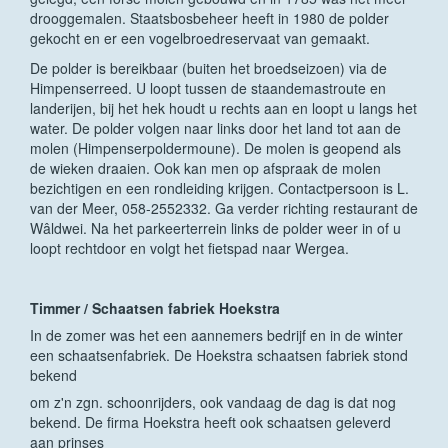
drooggemalen. Staatsbosbeheer heeft in 1980 de polder
gekocht en er een vogelbroedreservaat van gemaakt.
De polder is bereikbaar (buiten het broedseizoen) via de
Himpenserreed. U loopt tussen de staandemastroute en
landerijen, bij het hek houdt u rechts aan en loopt u langs het
water. De polder volgen naar links door het land tot aan de
molen (Himpenserpoldermoune). De molen is geopend als
de wieken draaien. Ook kan men op afspraak de molen
bezichtigen en een rondleiding krijgen. Contactpersoon is L.
van der Meer, 058-2552332. Ga verder richting restaurant de
Wâldwei. Na het parkeerterrein links de polder weer in of u
loopt rechtdoor en volgt het fietspad naar Wergea.
Timmer / Schaatsen fabriek Hoekstra
In de zomer was het een aannemers bedrijf en in de winter
een schaatsenfabriek. De Hoekstra schaatsen fabriek stond
bekend
om z'n zgn. schoonrijders, ook vandaag de dag is dat nog
bekend. De firma Hoekstra heeft ook schaatsen geleverd
aan prinses