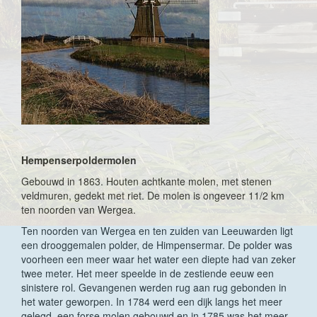
Hempenserpoldermolen
Gebouwd in 1863. Houten achtkante molen, met stenen
veldmuren, gedekt met riet. De molen is ongeveer 11/2 km
ten noorden van Wergea.
Ten noorden van Wergea en ten zuiden van Leeuwarden ligt
een drooggemalen polder, de Himpensermar. De polder was
voorheen een meer waar het water een diepte had van zeker
twee meter. Het meer speelde in de zestiende eeuw een
sinistere rol. Gevangenen werden rug aan rug gebonden in
het water geworpen. In 1784 werd een dijk langs het meer
gelegd, een forse molen gebouwd en in 1785 was het meer