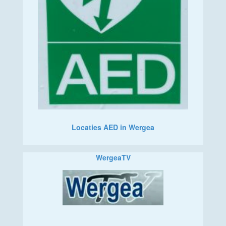
Locaties AED in Wergea
WergeaTV